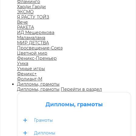
Фламинго
Харди Гарди
ЭКСМО
Я РАСТУ ТОЙЗ
Вече
РАКЕТА
ИД Мещерякова
Маламалама
МИР ДЕТСТВА
Просвещение-Союз
Цветной мир
Феникс-Премьер
Умка
Умные игры
Феникс+
Фолиант-М
Дипломы, грамоты
Дипломы, грамоты
Перейти в раздел
Дипломы, грамоты
Грамоты
Дипломы