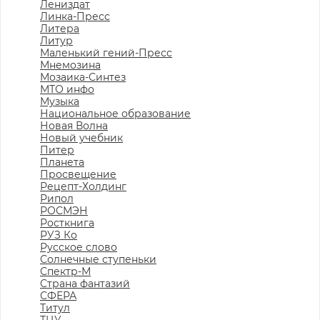
Лениздат
Линка-Пресс
Литера
Литур
Маленький гений-Пресс
Мнемозина
Мозаика-Синтез
МТО инфо
Музыка
Национальное образование
Новая Волна
Новый учебник
Питер
Планета
Просвещение
Рецепт-Холдинг
Рипол
РОСМЭН
Росткнига
РУЗ Ко
Русское слово
Солнечные ступеньки
Спектр-М
Страна фантазий
СФЕРА
Титул