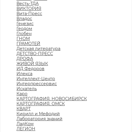
Весть-ТДА
ВИКТОРИЯ
Вита-Пресс
Владос
Генезис
Геодом
Глобен
ГНОМ
ГРАМОТЕЙ
Детская литература
ДЕТСТВО-ПРЕСС
ДРОФА
ЖИВОЙ ЯЗЫК
ИД Федоров
Илекса
Интеллект-Центр
Интерпрессервис
Искатель
Каро
КАРТОГРАФИЯ. НОВОСИБИРСК
КАРТОГРАФИЯ. ОМСК
КВАРТ
Кирилл и Мефодий
Лаборатория знаний
ЛадКом
ЛЕГИОН