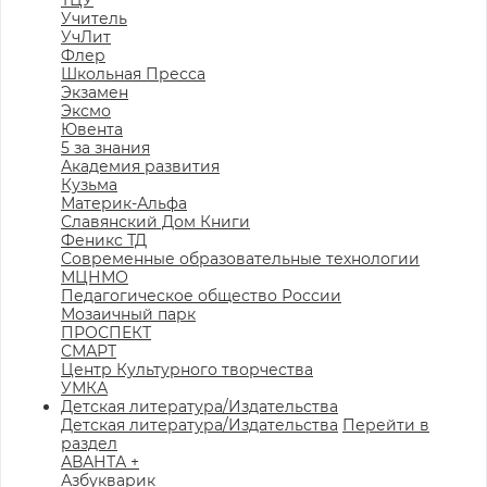
ТЦУ
Учитель
УчЛит
Флер
Школьная Пресса
Экзамен
Эксмо
Ювента
5 за знания
Академия развития
Кузьма
Материк-Альфа
Славянский Дом Книги
Феникс ТД
Современные образовательные технологии
МЦНМО
Педагогическое общество России
Мозаичный парк
ПРОСПЕКТ
СМАРТ
Центр Культурного творчества
УМКА
Детская литература/Издательства
Детская литература/Издательства
Перейти в
раздел
АВАНТА +
Азбукварик