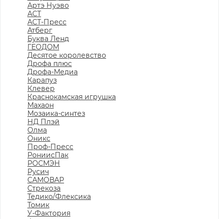
Артэ Нуэво
АСТ
АСТ-Пресс
Атберг
Буква Ленд
ГЕОДОМ
Десятое королевство
Дрофа плюс
Дрофа-Медиа
Карапуз
Клевер
Краснокамская игрушка
Махаон
Мозаика-синтез
НД Плэй
Олма
Оникс
Проф-Пресс
РониисПак
РОСМЭН
Русич
САМОВАР
Стрекоза
Тедико/Флексика
Томик
У-Фактория