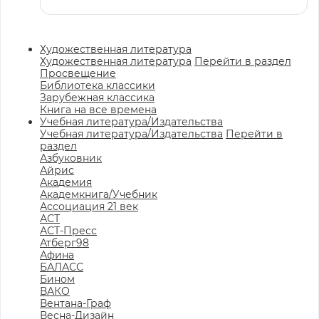
Художественная литература
Художественная литература
Перейти в раздел
Просвещение
Библиотека классики
Зарубежная классика
Книга на все времена
Учебная литература/Издательства
Учебная литература/Издательства
Перейти в
раздел
Азбуковник
Айрис
Академия
Академкнига/Учебник
Ассоциация 21 век
АСТ
АСТ-Пресс
Атберг98
Афина
БАЛАСС
Бином
ВАКО
Вентана-Граф
Весна-Дизайн