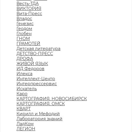
Весть-ТДА
ВИКТОРИЯ
Вита-Пресс
Владос
Генезис
Геодом
Глобен
ГНОМ
ГРАМОТЕЙ
Детская литература
ДЕТСТВО-ПРЕСС
ДРОФА
ЖИВОЙ ЯЗЫК
ИД Федоров
Илекса
Интеллект-Центр
Интерпрессервис
Искатель
Каро
КАРТОГРАФИЯ. НОВОСИБИРСК
КАРТОГРАФИЯ. ОМСК
КВАРТ
Кирилл и Мефодий
Лаборатория знаний
ЛадКом
ЛЕГИОН