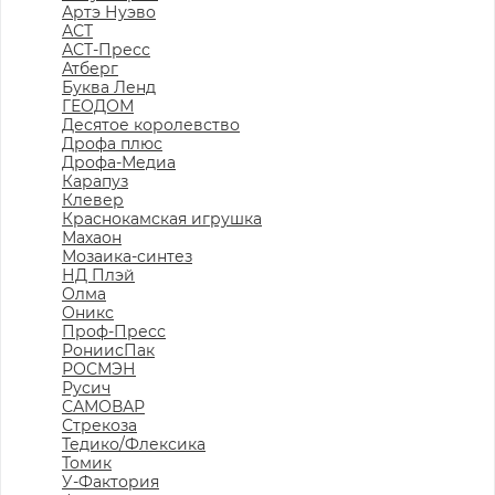
Артэ Нуэво
АСТ
АСТ-Пресс
Атберг
Буква Ленд
ГЕОДОМ
Десятое королевство
Дрофа плюс
Дрофа-Медиа
Карапуз
Клевер
Краснокамская игрушка
Махаон
Мозаика-синтез
НД Плэй
Олма
Оникс
Проф-Пресс
РониисПак
РОСМЭН
Русич
САМОВАР
Стрекоза
Тедико/Флексика
Томик
У-Фактория