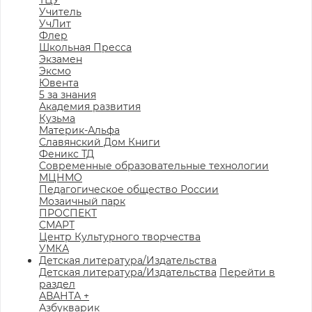
ТЦУ
Учитель
УчЛит
Флер
Школьная Пресса
Экзамен
Эксмо
Ювента
5 за знания
Академия развития
Кузьма
Материк-Альфа
Славянский Дом Книги
Феникс ТД
Современные образовательные технологии
МЦНМО
Педагогическое общество России
Мозаичный парк
ПРОСПЕКТ
СМАРТ
Центр Культурного творчества
УМКА
Детская литература/Издательства
Детская литература/Издательства
Перейти в
раздел
АВАНТА +
Азбукварик