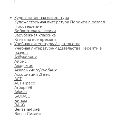
Художественная литература
Художественная литература
Перейти в раздел
Просвещение
Библиотека классики
Зарубежная классика
Книга на все времена
Учебная литература/Издательства
Учебная литература/Издательства
Перейти в
раздел
Азбуковник
Айрис
Академия
Академкнига/Учебник
Ассоциация 21 век
АСТ
АСТ-Пресс
Атберг98
Афина
БАЛАСС
Бином
ВАКО
Вентана-Граф
Весна-Дизайн