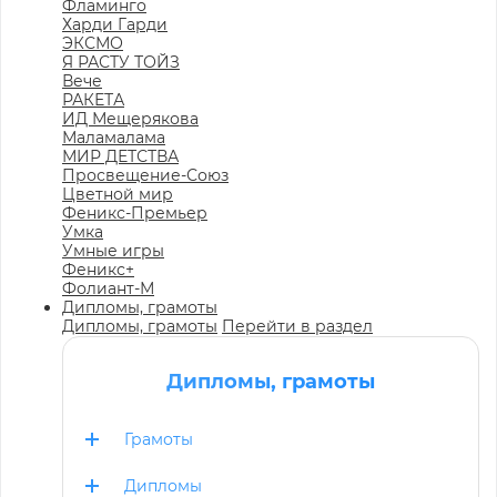
Фламинго
Харди Гарди
ЭКСМО
Я РАСТУ ТОЙЗ
Вече
РАКЕТА
ИД Мещерякова
Маламалама
МИР ДЕТСТВА
Просвещение-Союз
Цветной мир
Феникс-Премьер
Умка
Умные игры
Феникс+
Фолиант-М
Дипломы, грамоты
Дипломы, грамоты
Перейти в раздел
Дипломы, грамоты
Грамоты
Дипломы