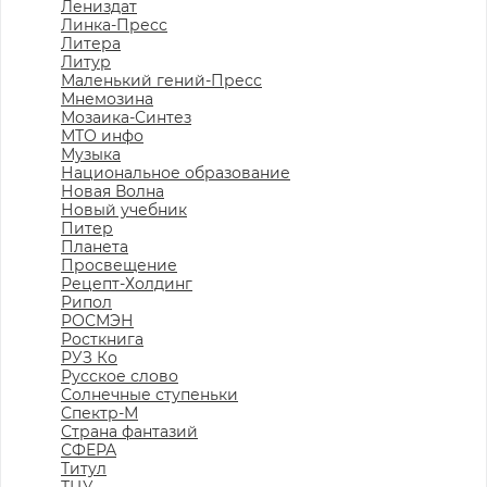
Лениздат
Линка-Пресс
Литера
Литур
Маленький гений-Пресс
Мнемозина
Мозаика-Синтез
МТО инфо
Музыка
Национальное образование
Новая Волна
Новый учебник
Питер
Планета
Просвещение
Рецепт-Холдинг
Рипол
РОСМЭН
Росткнига
РУЗ Ко
Русское слово
Солнечные ступеньки
Спектр-М
Страна фантазий
СФЕРА
Титул