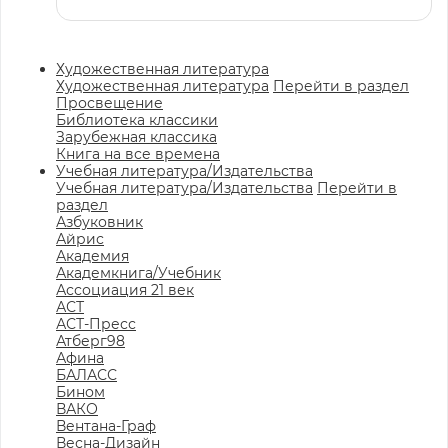
Художественная литература
Художественная литература
Перейти в раздел
Просвещение
Библиотека классики
Зарубежная классика
Книга на все времена
Учебная литература/Издательства
Учебная литература/Издательства
Перейти в
раздел
Азбуковник
Айрис
Академия
Академкнига/Учебник
Ассоциация 21 век
АСТ
АСТ-Пресс
Атберг98
Афина
БАЛАСС
Бином
ВАКО
Вентана-Граф
Весна-Дизайн