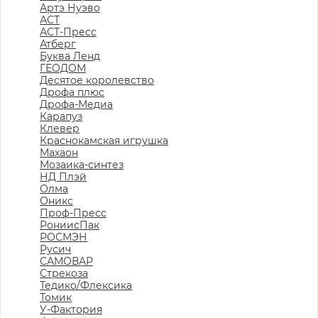
Артэ Нуэво
АСТ
АСТ-Пресс
Атберг
Буква Ленд
ГЕОДОМ
Десятое королевство
Дрофа плюс
Дрофа-Медиа
Карапуз
Клевер
Краснокамская игрушка
Махаон
Мозаика-синтез
НД Плэй
Олма
Оникс
Проф-Пресс
РониисПак
РОСМЭН
Русич
САМОВАР
Стрекоза
Тедико/Флексика
Томик
У-Фактория