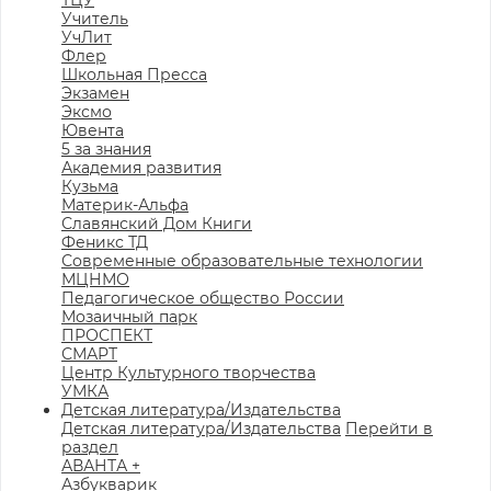
ТЦУ
Учитель
УчЛит
Флер
Школьная Пресса
Экзамен
Эксмо
Ювента
5 за знания
Академия развития
Кузьма
Материк-Альфа
Славянский Дом Книги
Феникс ТД
Современные образовательные технологии
МЦНМО
Педагогическое общество России
Мозаичный парк
ПРОСПЕКТ
СМАРТ
Центр Культурного творчества
УМКА
Детская литература/Издательства
Детская литература/Издательства
Перейти в
раздел
АВАНТА +
Азбукварик