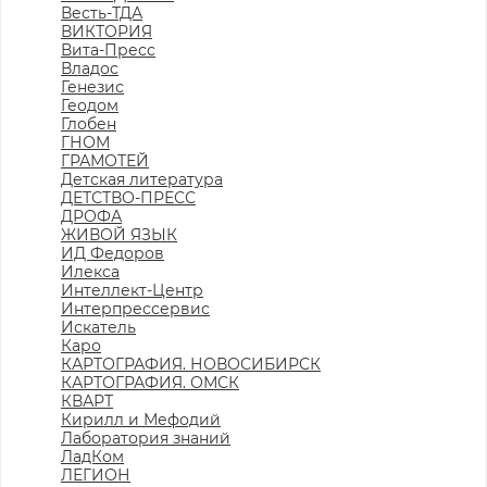
Весть-ТДА
ВИКТОРИЯ
Вита-Пресс
Владос
Генезис
Геодом
Глобен
ГНОМ
ГРАМОТЕЙ
Детская литература
ДЕТСТВО-ПРЕСС
ДРОФА
ЖИВОЙ ЯЗЫК
ИД Федоров
Илекса
Интеллект-Центр
Интерпрессервис
Искатель
Каро
КАРТОГРАФИЯ. НОВОСИБИРСК
КАРТОГРАФИЯ. ОМСК
КВАРТ
Кирилл и Мефодий
Лаборатория знаний
ЛадКом
ЛЕГИОН