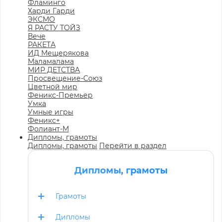
Фламинго
Харди Гарди
ЭКСМО
Я РАСТУ ТОЙЗ
Вече
РАКЕТА
ИД Мещерякова
Маламалама
МИР ДЕТСТВА
Просвещение-Союз
Цветной мир
Феникс-Премьер
Умка
Умные игры
Феникс+
Фолиант-М
Дипломы, грамоты
Дипломы, грамоты
Перейти в раздел
Дипломы, грамоты
Грамоты
Дипломы