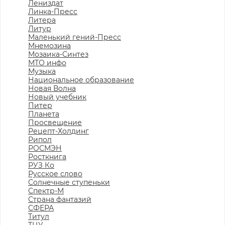
Лениздат
Линка-Пресс
Литера
Литур
Маленький гений-Пресс
Мнемозина
Мозаика-Синтез
МТО инфо
Музыка
Национальное образование
Новая Волна
Новый учебник
Питер
Планета
Просвещение
Рецепт-Холдинг
Рипол
РОСМЭН
Росткнига
РУЗ Ко
Русское слово
Солнечные ступеньки
Спектр-М
Страна фантазий
СФЕРА
Титул